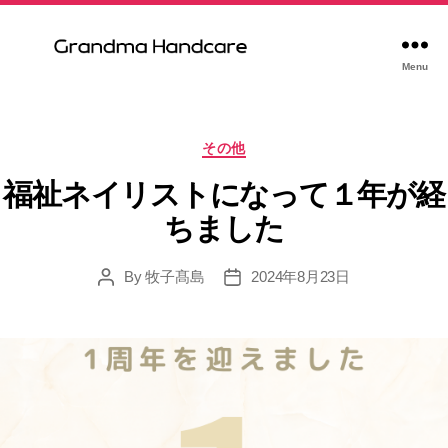
Menu
Granma
handcare
kushiro
Categories
その他
福祉ネイリストになって１年が経
ちました
By
牧子髙島
2024年8月23日
Post
Post
author
date