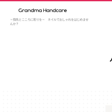
Granma
～指先とこころに彩りを～ ネイルでおしゃれをはじめませ
handcare
んか？
kushiro