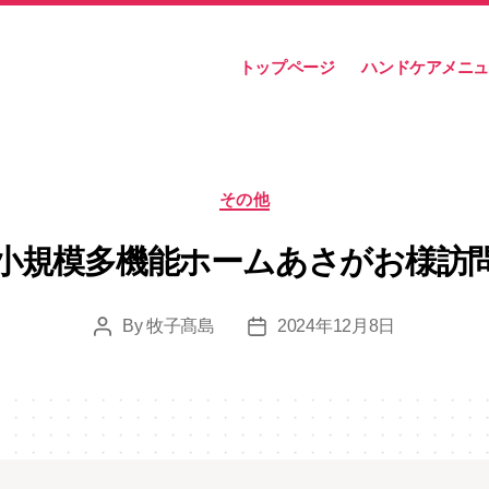
トップページ
ハンドケアメニ
Categories
その他
小規模多機能ホームあさがお様訪
By
牧子髙島
2024年12月8日
Post
Post
author
date